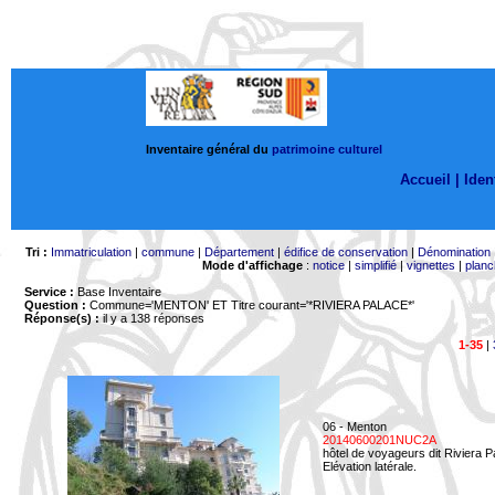
Inventaire général du
patrimoine culturel
Accueil |
Ident
Tri :
Immatriculation
|
commune
|
Département
|
édifice de conservation
|
Dénomination
Mode d'affichage
:
notice
|
simplifié
|
vignettes
|
planc
Service :
Base Inventaire
Question :
Commune='MENTON'
ET Titre courant='*RIVIERA PALACE*'
Réponse(s) :
il y a 138 réponses
1-35
|
06 - Menton
20140600201NUC2A
hôtel de voyageurs dit Riviera 
Elévation latérale.