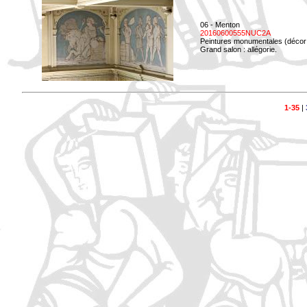
06 - Menton
20160600555NUC2A
Peintures monumentales (décor i
Grand salon : allégorie.
1-35
|