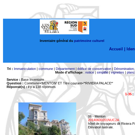
Inventaire général du
patrimoine culturel
Accueil |
Ident
Tri :
Immatriculation
|
commune
|
Département
|
édifice de conservation
|
Dénomination
Mode d'affichage
:
notice
|
simplifié
|
vignettes
|
planc
Service :
Base Inventaire
Question :
Commune='MENTON'
ET Titre courant='*RIVIERA PALACE*'
Réponse(s) :
il y a 138 réponses
1-35
|
06 - Menton
20140600201NUC2A
hôtel de voyageurs dit Riviera 
Elévation latérale.