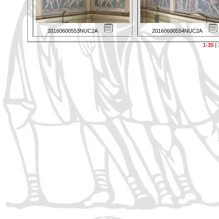
20160600553NUC2A
20160600554NUC2A
1-35
|