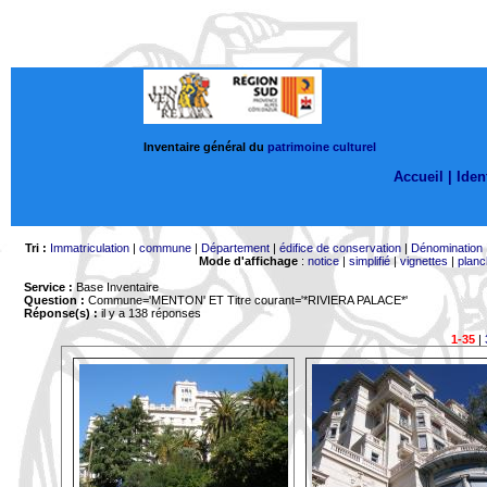
Inventaire général du
patrimoine culturel
Accueil |
Ident
Tri :
Immatriculation
|
commune
|
Département
|
édifice de conservation
|
Dénomination
Mode d'affichage
:
notice
|
simplifié
|
vignettes
|
planc
Service :
Base Inventaire
Question :
Commune='MENTON'
ET Titre courant='*RIVIERA PALACE*'
Réponse(s) :
il y a 138 réponses
1-35
|