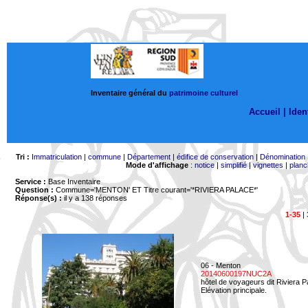
Inventaire général du
patrimoine culturel
Accueil |
Ident
Tri :
Immatriculation
|
commune
|
Département
|
édifice de conservation
|
Dénomination
Mode d'affichage
:
notice
|
simplifié
|
vignettes
|
planc
Service :
Base Inventaire
Question :
Commune='MENTON'
ET Titre courant='*RIVIERA PALACE*'
Réponse(s) :
il y a 138 réponses
1-35
|
06 - Menton
20140600197NUC2A
hôtel de voyageurs dit Riviera 
Elévation principale.