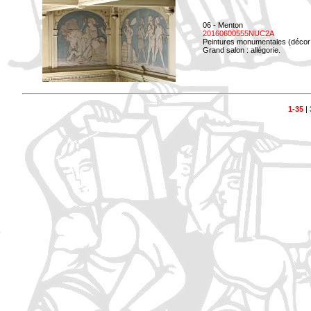
06 - Menton
20160600555NUC2A
Peintures monumentales (décor i
Grand salon : allégorie.
1-35
|