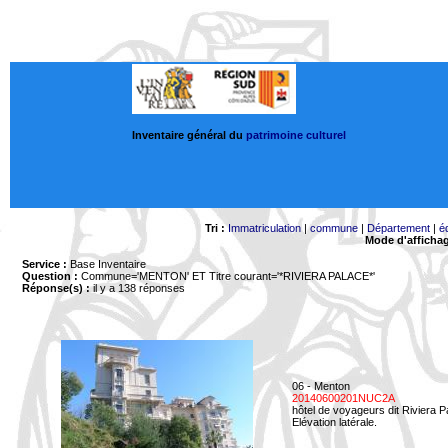
Inventaire général du
patrimoine culturel
Tri :
Immatriculation
|
commune
|
Département
|
é
Mode d'afficha
Service :
Base Inventaire
Question :
Commune='MENTON'
ET Titre courant='*RIVIERA PALACE*'
Réponse(s) :
il y a 138 réponses
06 - Menton
20140600201NUC2A
hôtel de voyageurs dit Riviera 
Elévation latérale.