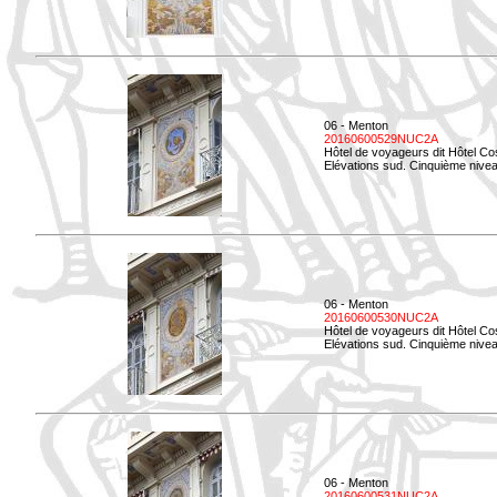
06 - Menton
20160600529NUC2A
Hôtel de voyageurs dit Hôtel Co
Elévations sud. Cinquième nivea
06 - Menton
20160600530NUC2A
Hôtel de voyageurs dit Hôtel Co
Elévations sud. Cinquième nive
06 - Menton
20160600531NUC2A