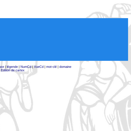
ase
|
légende
|
NumCd
|
VueCd
|
mot-clé
|
domaine
|
Edition de cartex