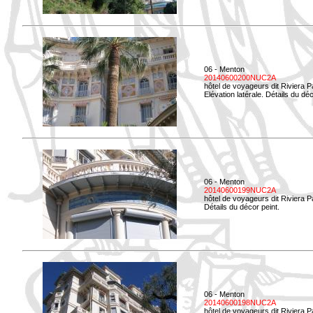
06 - Menton
20140600200NUC2A
hôtel de voyageurs dit Riviera 
Elévation latérale. Détails du déc
06 - Menton
20140600199NUC2A
hôtel de voyageurs dit Riviera 
Détails du décor peint.
06 - Menton
20140600198NUC2A
hôtel de voyageurs dit Riviera 