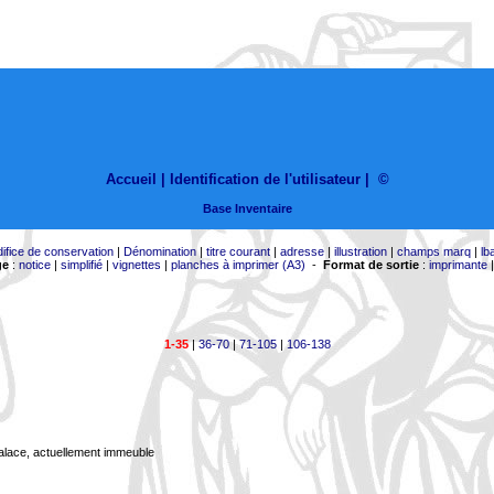
Accueil |
Identification de l'utilisateur
|
©
Base Inventaire
difice de conservation
|
Dénomination
|
titre courant
|
adresse
|
illustration
|
champs marq
|
lb
ge
:
notice
|
simplifié
|
vignettes
|
planches à imprimer (A3)
-
Format de sortie
:
imprimante
1-35
|
36-70
|
71-105
|
106-138
Palace, actuellement immeuble