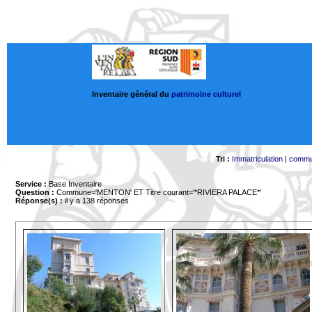
Inventaire général du
patrimoine culturel
Tri :
Immatriculation
|
comm
Service :
Base Inventaire
Question :
Commune='MENTON'
ET Titre courant='*RIVIERA PALACE*'
Réponse(s) :
il y a 138 réponses