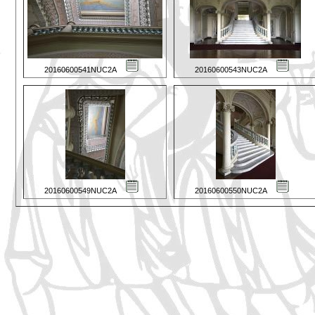
20160600541NUC2A
20160600543NUC2A
20160600549NUC2A
20160600550NUC2A