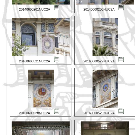
20140600201NUC2A
20140600200NUC2A
20160600521NUC2A
20160600522NUC2A
20160600528NUC2A
20160600529NUC2A