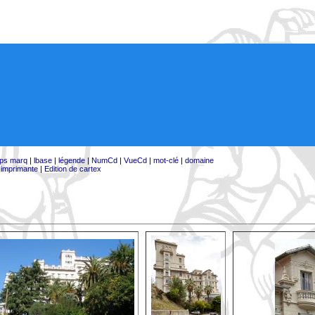
ps marq
|
lbase
|
légende
|
NumCd
|
VueCd
|
mot-clé
|
domaine
:
imprimante
|
Edition de cartex