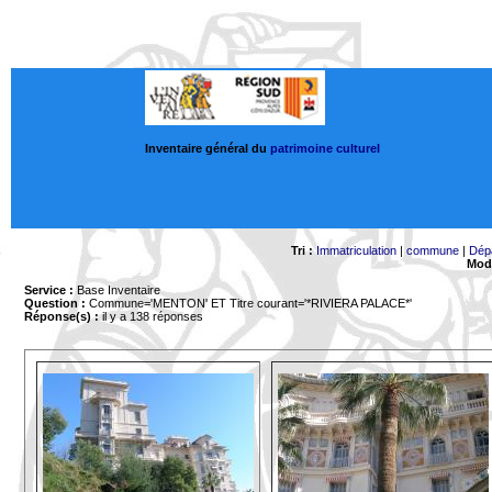
Inventaire général du
patrimoine culturel
Tri :
Immatriculation
|
commune
|
Dép
Mode
Service :
Base Inventaire
Question :
Commune='MENTON'
ET Titre courant='*RIVIERA PALACE*'
Réponse(s) :
il y a 138 réponses