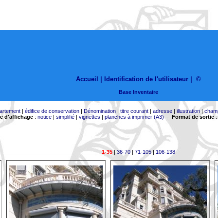
Accueil |
Identification de l'utilisateur
|
©
Base Inventaire
artement
|
édifice de conservation
|
Dénomination
|
titre courant
|
adresse
|
illustration
|
cham
 d'affichage
:
notice
|
simplifié
|
vignettes
|
planches à imprimer (A3)
-
Format de sortie
1-35
|
36-70
|
71-105
|
106-138