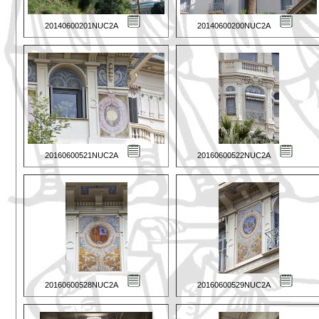
20140600201NUC2A
20140600200NUC2A
20160600521NUC2A
20160600522NUC2A
20160600528NUC2A
20160600529NUC2A