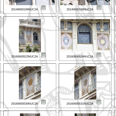
20140600199NUC2A
20140600198NUC2A
20160600523NUC2A
20160600524NUC2A
20160600530NUC2A
20160600531NUC2A