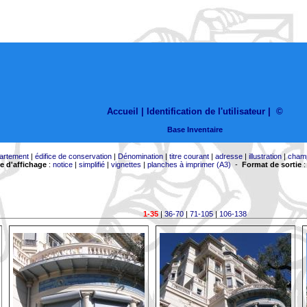
Accueil |
Identification de l'utilisateur
|
©
Base Inventaire
artement
|
édifice de conservation
|
Dénomination
|
titre courant
|
adresse
|
illustration
|
cham
 d'affichage
:
notice
|
simplifié
|
vignettes
|
planches à imprimer (A3)
-
Format de sortie
1-35
|
36-70
|
71-105
|
106-138