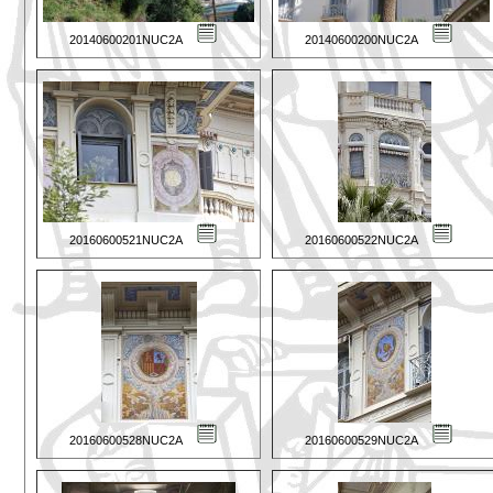
20140600201NUC2A
20140600200NUC2A
20160600521NUC2A
20160600522NUC2A
20160600528NUC2A
20160600529NUC2A