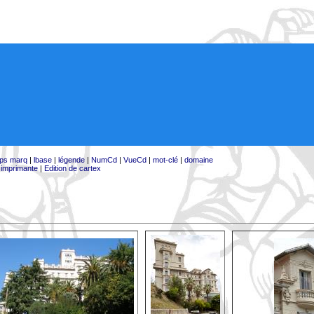
ps marq
|
lbase
|
légende
|
NumCd
|
VueCd
|
mot-clé
|
domaine
:
imprimante
|
Edition de cartex