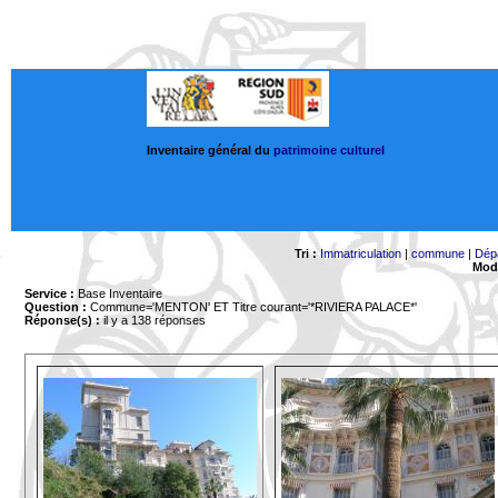
Inventaire général du
patrimoine culturel
Tri :
Immatriculation
|
commune
|
Dép
Mode
Service :
Base Inventaire
Question :
Commune='MENTON'
ET Titre courant='*RIVIERA PALACE*'
Réponse(s) :
il y a 138 réponses