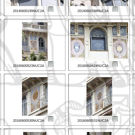
20140600199NUC2A
20140600198NUC2A
20160600523NUC2A
20160600524NUC2A
20160600530NUC2A
20160600531NUC2A