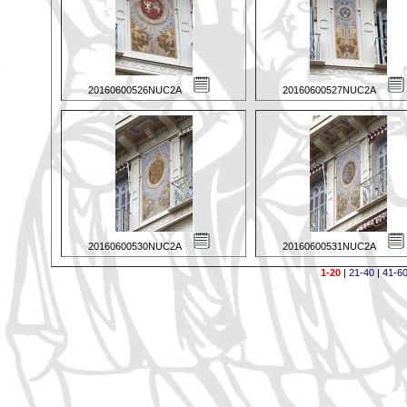
20160600526NUC2A
20160600527NUC2A
20160600530NUC2A
20160600531NUC2A
1-20
|
21-40
|
41-6