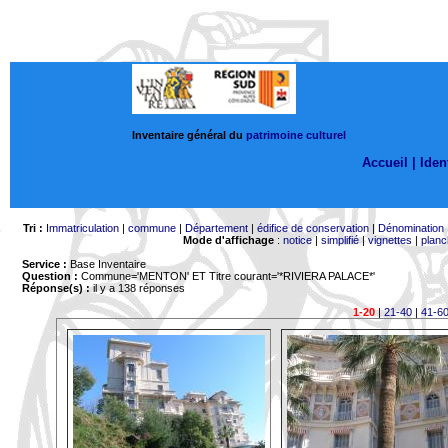
Inventaire général du
patrimoine culturel
Accueil |
Ident
Tri :
Immatriculation
|
commune
|
Département
|
édifice de conservation
|
Dénomination
Mode d'affichage
:
notice
|
simplifié
|
vignettes
|
planc
Service :
Base Inventaire
Question :
Commune='MENTON'
ET Titre courant='*RIVIERA PALACE*'
Réponse(s) :
il y a 138 réponses
1-20
|
21-40
|
41-6