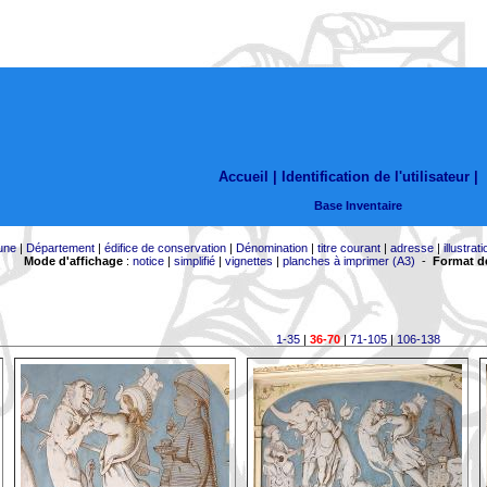
Accueil |
Identification de l'utilisateur
|
Base Inventaire
une
|
Département
|
édifice de conservation
|
Dénomination
|
titre courant
|
adresse
|
illustrati
Mode d'affichage
:
notice
|
simplifié
|
vignettes
|
planches à imprimer (A3)
-
Format de
1-35
|
36-70
|
71-105
|
106-138