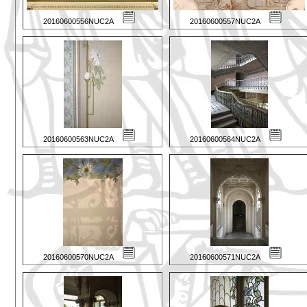
20160600556NUC2A
20160600557NUC2A
20160600563NUC2A
20160600564NUC2A
20160600570NUC2A
20160600571NUC2A