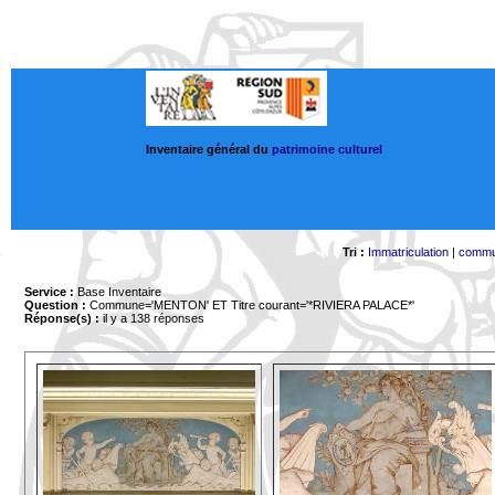
Inventaire général du
patrimoine culturel
Tri :
Immatriculation
|
comm
Service :
Base Inventaire
Question :
Commune='MENTON'
ET Titre courant='*RIVIERA PALACE*'
Réponse(s) :
il y a 138 réponses