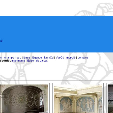
©
on
|
champs marq
|
lbase
|
légende
|
NumCd
|
VueCd
|
mot-clé
|
domaine
 sortie
:
imprimante
|
Edition de cartex