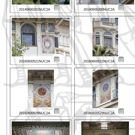
20140600201NUC2A
20140600200NUC2A
20160600521NUC2A
20160600522NUC2A
20160600528NUC2A
20160600529NUC2A