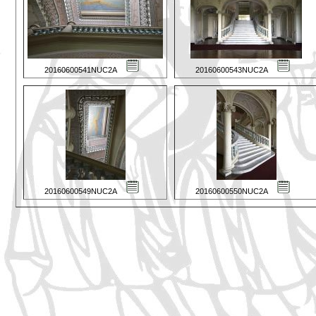
20160600541NUC2A
20160600543NUC2A
20160600549NUC2A
20160600550NUC2A