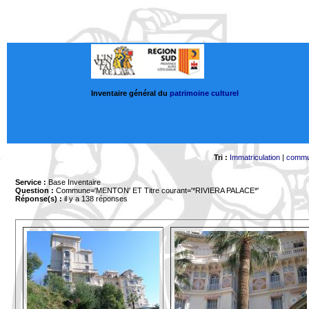
Inventaire général du
patrimoine culturel
Tri :
Immatriculation
|
comm
Service :
Base Inventaire
Question :
Commune='MENTON'
ET Titre courant='*RIVIERA PALACE*'
Réponse(s) :
il y a 138 réponses