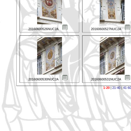
20160600526NUC2A
20160600527NUC2A
20160600530NUC2A
20160600531NUC2A
1-20
|
21-40
|
41-6