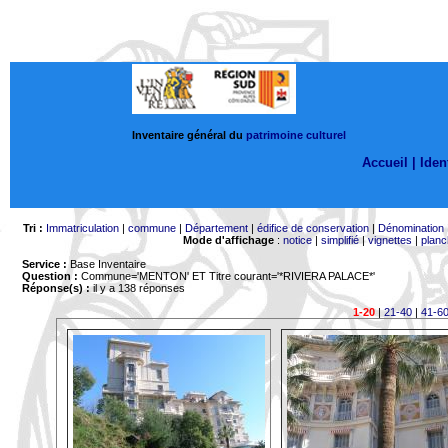
Inventaire général du
patrimoine culturel
Accueil |
Ident
Tri :
Immatriculation
|
commune
|
Département
|
édifice de conservation
|
Dénomination
Mode d'affichage
:
notice
|
simplifié
|
vignettes
|
planc
Service :
Base Inventaire
Question :
Commune='MENTON'
ET Titre courant='*RIVIERA PALACE*'
Réponse(s) :
il y a 138 réponses
1-20
|
21-40
|
41-6