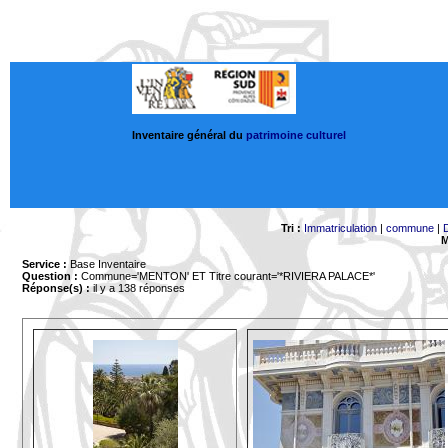
Inventaire général du
patrimoine culturel
Tri :
Immatriculation
|
commune
|
M
Service :
Base Inventaire
Question :
Commune='MENTON'
ET Titre courant='*RIVIERA PALACE*'
Réponse(s) :
il y a 138 réponses