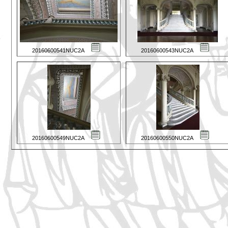
20160600541NUC2A
20160600543NUC2A
20160600549NUC2A
20160600550NUC2A