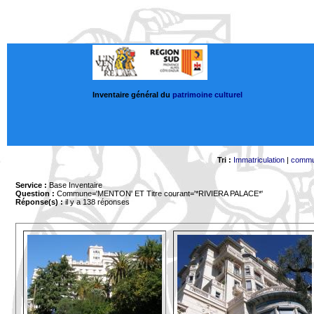
Inventaire général du
patrimoine culturel
Tri :
Immatriculation
|
comm
Service :
Base Inventaire
Question :
Commune='MENTON'
ET Titre courant='*RIVIERA PALACE*'
Réponse(s) :
il y a 138 réponses