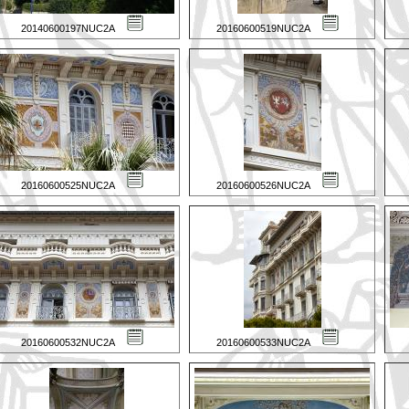
20140600197NUC2A
20160600519NUC2A
20160600525NUC2A
20160600526NUC2A
20160600532NUC2A
20160600533NUC2A