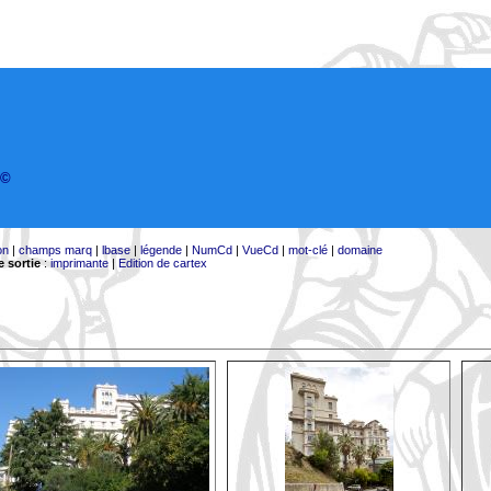
©
on
|
champs marq
|
lbase
|
légende
|
NumCd
|
VueCd
|
mot-clé
|
domaine
 sortie
:
imprimante
|
Edition de cartex