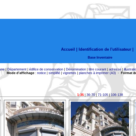
Accueil |
Identification de l'utilisateur
|
Base Inventaire
une
|
Département
|
édifice de conservation
|
Dénomination
|
titre courant
|
adresse
|
illustrati
Mode d'affichage
:
notice
|
simplifié
|
vignettes
|
planches à imprimer (A3)
-
Format de
1-35
|
36-70
|
71-105
|
106-138