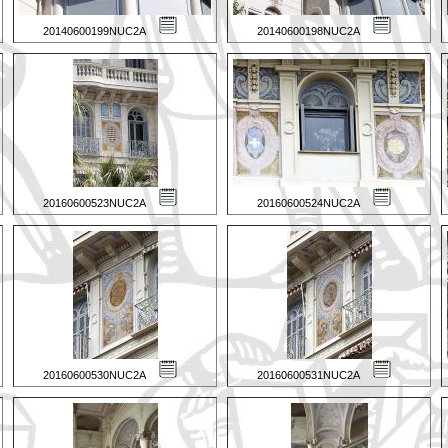
20140600199NUC2A
20140600198NUC2A
20160600523NUC2A
20160600524NUC2A
20160600530NUC2A
20160600531NUC2A