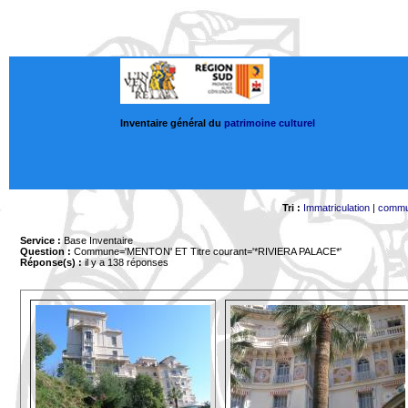
Inventaire général du
patrimoine culturel
Tri :
Immatriculation
|
comm
Service :
Base Inventaire
Question :
Commune='MENTON'
ET Titre courant='*RIVIERA PALACE*'
Réponse(s) :
il y a 138 réponses