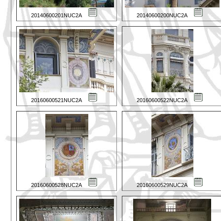
20140600201NUC2A
20140600200NUC2A
20160600521NUC2A
20160600522NUC2A
20160600528NUC2A
20160600529NUC2A