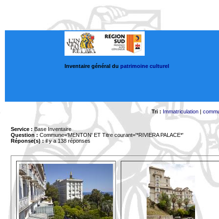
Inventaire général du
patrimoine culturel
Tri :
Immatriculation
|
comm
Service :
Base Inventaire
Question :
Commune='MENTON'
ET Titre courant='*RIVIERA PALACE*'
Réponse(s) :
il y a 138 réponses