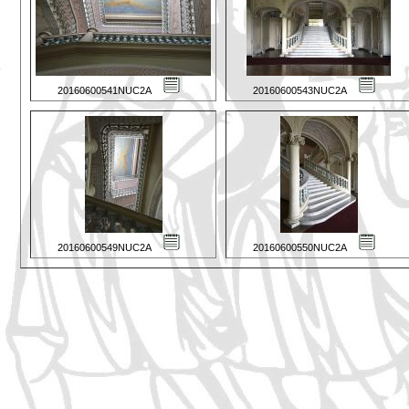
20160600541NUC2A
20160600543NUC2A
20160600549NUC2A
20160600550NUC2A