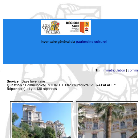
Inventaire général du
patrimoine culturel
Tri :
Immatriculation
|
comm
Service :
Base Inventaire
Question :
Commune='MENTON'
ET Titre courant='*RIVIERA PALACE*'
Réponse(s) :
il y a 138 réponses