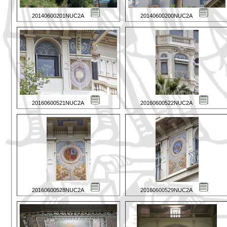
20140600201NUC2A
20140600200NUC2A
20160600521NUC2A
20160600522NUC2A
20160600528NUC2A
20160600529NUC2A