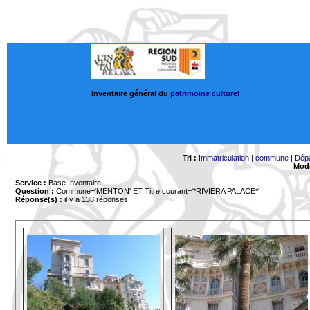
Inventaire général du
patrimoine culturel
Tri :
Immatriculation
|
commune
|
Dép
Mode
Service :
Base Inventaire
Question :
Commune='MENTON'
ET Titre courant='*RIVIERA PALACE*'
Réponse(s) :
il y a 138 réponses