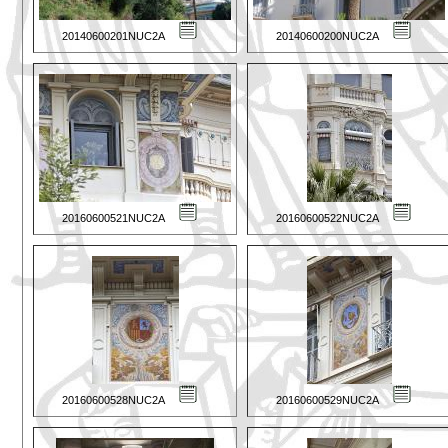
20140600201NUC2A
20140600200NUC2A
20160600521NUC2A
20160600522NUC2A
20160600528NUC2A
20160600529NUC2A