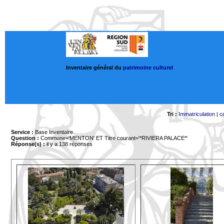
Inventaire général du
patrimoine culturel
Tri :
Immatriculation
|
c
Service :
Base Inventaire
Question :
Commune='MENTON'
ET Titre courant='*RIVIERA PALACE*'
Réponse(s) :
il y a 138 réponses