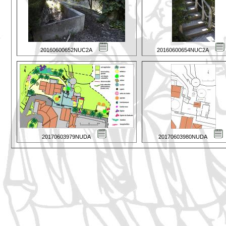
20160600652NUC2A
20160600654NUC2A
20170603979NUDA
20170603980NUDA