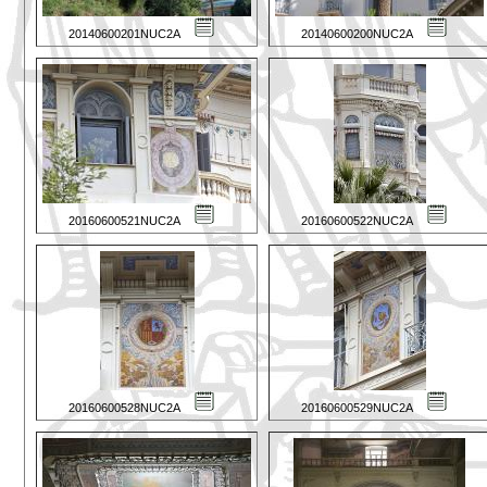
20140600201NUC2A
20140600200NUC2A
20160600521NUC2A
20160600522NUC2A
20160600528NUC2A
20160600529NUC2A