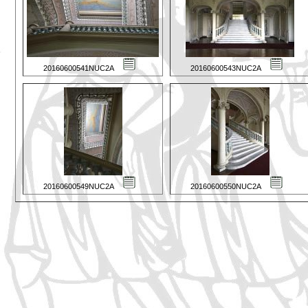
20160600541NUC2A
20160600543NUC2A
20160600549NUC2A
20160600550NUC2A