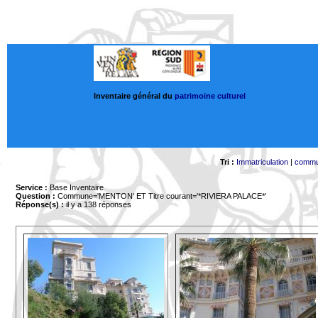
Inventaire général du
patrimoine culturel
Tri :
Immatriculation
|
comm
Service :
Base Inventaire
Question :
Commune='MENTON'
ET Titre courant='*RIVIERA PALACE*'
Réponse(s) :
il y a 138 réponses