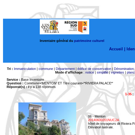
Inventaire général du
patrimoine culturel
Accueil |
Ident
Tri :
Immatriculation
|
commune
|
Département
|
édifice de conservation
|
Dénomination
Mode d'affichage
:
notice
|
simplifié
|
vignettes
|
planc
Service :
Base Inventaire
Question :
Commune='MENTON'
ET Titre courant='*RIVIERA PALACE*'
Réponse(s) :
il y a 138 réponses
1-35
|
06 - Menton
20140600201NUC2A
hôtel de voyageurs dit Riviera 
Elévation latérale.