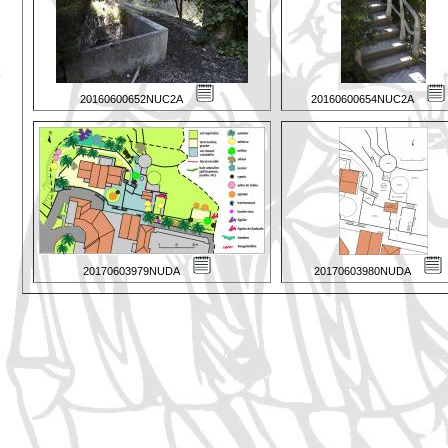
20160600652NUC2A
20160600654NUC2A
20170603979NUDA
20170603980NUDA