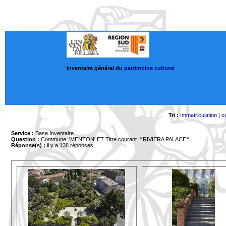
Inventaire général du
patrimoine culturel
Tri :
Immatriculation
|
c
Service :
Base Inventaire
Question :
Commune='MENTON'
ET Titre courant='*RIVIERA PALACE*'
Réponse(s) :
il y a 138 réponses