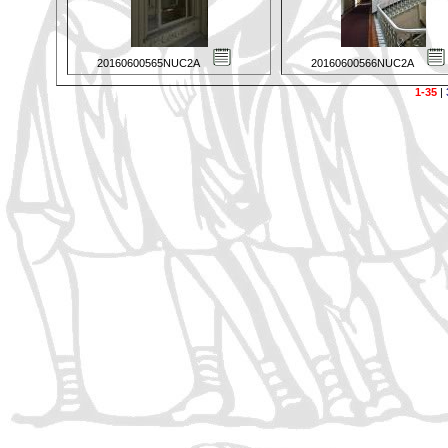
20160600565NUC2A
20160600566NUC2A
1-35
|