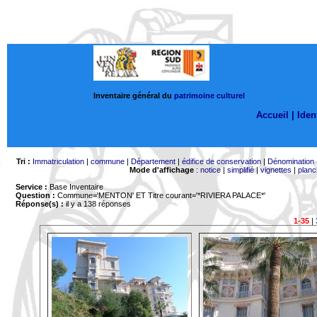
Inventaire général du
patrimoine culturel
Accueil |
Ident
Tri :
Immatriculation
|
commune
|
Département
|
édifice de conservation
|
Dénomination
Mode d'affichage
:
notice
|
simplifié
|
vignettes
|
planc
Service :
Base Inventaire
Question :
Commune='MENTON'
ET Titre courant='*RIVIERA PALACE*'
Réponse(s) :
il y a 138 réponses
1-35
|