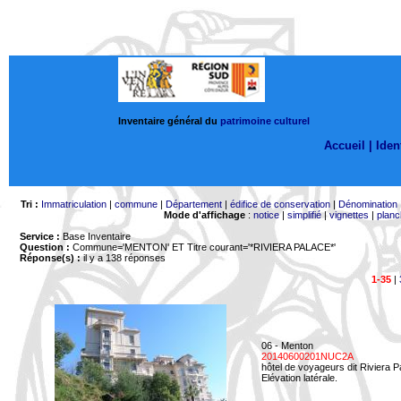
Inventaire général du
patrimoine culturel
Accueil |
Ident
Tri :
Immatriculation
|
commune
|
Département
|
édifice de conservation
|
Dénomination
Mode d'affichage
:
notice
|
simplifié
|
vignettes
|
planc
Service :
Base Inventaire
Question :
Commune='MENTON'
ET Titre courant='*RIVIERA PALACE*'
Réponse(s) :
il y a 138 réponses
1-35
|
06 - Menton
20140600201NUC2A
hôtel de voyageurs dit Riviera 
Elévation latérale.