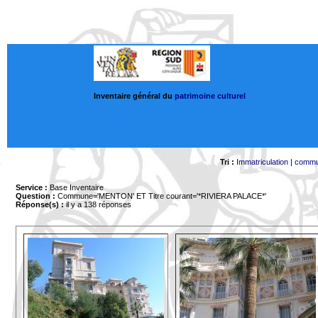
Inventaire général du
patrimoine culturel
Tri :
Immatriculation
|
comm
Service :
Base Inventaire
Question :
Commune='MENTON'
ET Titre courant='*RIVIERA PALACE*'
Réponse(s) :
il y a 138 réponses