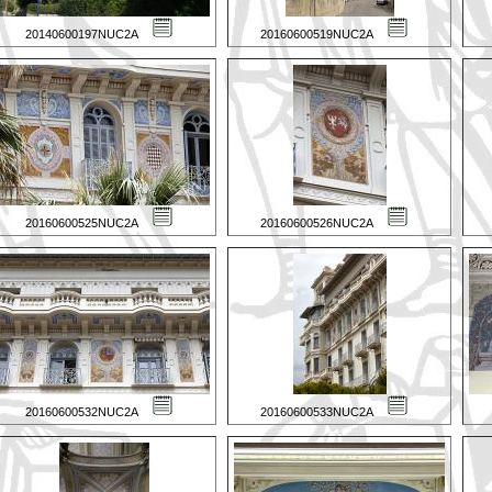
20140600197NUC2A
20160600519NUC2A
20160600525NUC2A
20160600526NUC2A
20160600532NUC2A
20160600533NUC2A