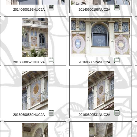
20140600199NUC2A
20140600198NUC2A
20160600523NUC2A
20160600524NUC2A
20160600530NUC2A
20160600531NUC2A