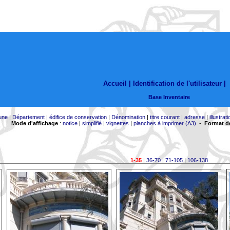
Accueil |
Identification de l'utilisateur
|
Base Inventaire
une
|
Département
|
édifice de conservation
|
Dénomination
|
titre courant
|
adresse
|
illustrati
Mode d'affichage
:
notice
|
simplifié
|
vignettes
|
planches à imprimer (A3)
-
Format de
1-35
|
36-70
|
71-105
|
106-138