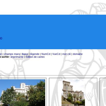
©
on
|
champs marq
|
lbase
|
légende
|
NumCd
|
VueCd
|
mot-clé
|
domaine
 sortie
:
imprimante
|
Edition de cartex