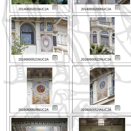
20140600201NUC2A
20140600200NUC2A
20160600521NUC2A
20160600522NUC2A
20160600528NUC2A
20160600529NUC2A