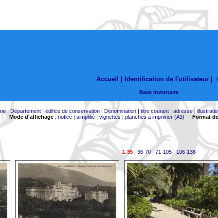
Accueil |
Identification de l'utilisateur
|
Base Inventaire
ne
|
Département
|
édifice de conservation
|
Dénomination
|
titre courant
|
adresse
|
illustrati
Mode d'affichage
:
notice
|
simplifié
|
vignettes
|
planches à imprimer (A3)
-
Format de
1-35
|
36-70
|
71-105
|
106-138