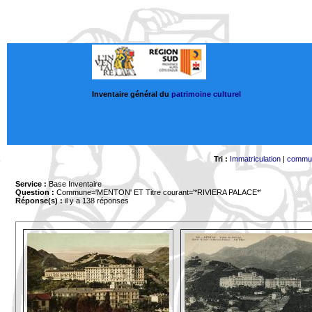
Inventaire général du
patrimoine culturel
Tri :
Immatriculation
|
commu
Service :
Base Inventaire
Question :
Commune='MENTON'
ET Titre courant='*RIVIERA PALACE*'
Réponse(s) :
il y a 138 réponses