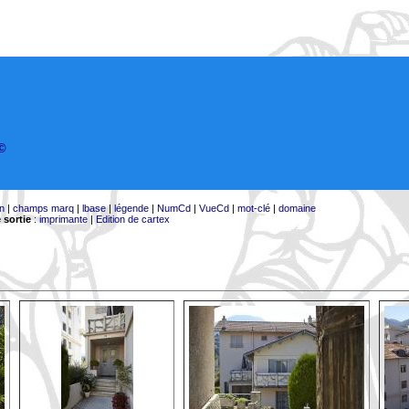
©
on
|
champs marq
|
lbase
|
légende
|
NumCd
|
VueCd
|
mot-clé
|
domaine
 sortie
:
imprimante
|
Edition de cartex