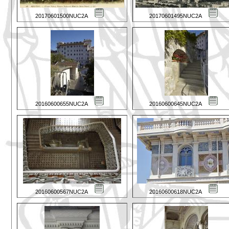
20170601500NUC2A
20170601495NUC2A
20160600655NUC2A
20160600645NUC2A
20160600567NUC2A
20160600618NUC2A