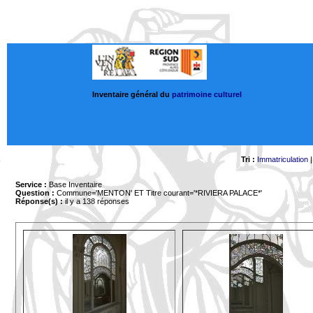
Inventaire général du
patrimoine culturel
Tri :
Immatriculation
Service :
Base Inventaire
Question :
Commune='MENTON'
ET Titre courant='*RIVIERA PALACE*'
Réponse(s) :
il y a 138 réponses