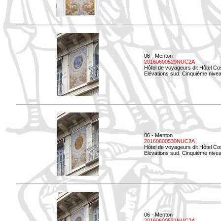
06 - Menton
20160600529NUC2A
Hôtel de voyageurs dit Hôtel Co
Elévations sud. Cinquième nivea
06 - Menton
20160600530NUC2A
Hôtel de voyageurs dit Hôtel Co
Elévations sud. Cinquième nive
06 - Menton
20160600531NUC2A