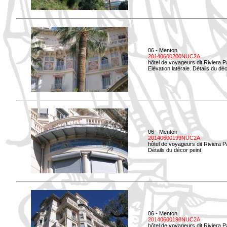
06 - Menton
20140600200NUC2A
hôtel de voyageurs dit Riviera 
Elévation latérale. Détails du déc
06 - Menton
20140600199NUC2A
hôtel de voyageurs dit Riviera 
Détails du décor peint.
06 - Menton
20140600198NUC2A
hôtel de voyageurs dit Riviera 