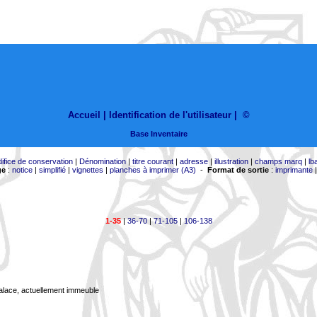
Accueil |
Identification de l'utilisateur
|
©
Base Inventaire
difice de conservation
|
Dénomination
|
titre courant
|
adresse
|
illustration
|
champs marq
|
lb
ge
:
notice
|
simplifié
|
vignettes
|
planches à imprimer (A3)
-
Format de sortie
:
imprimante
1-35
|
36-70
|
71-105
|
106-138
Palace, actuellement immeuble