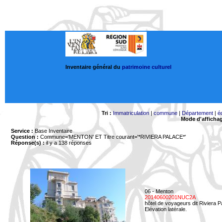
Inventaire général du
patrimoine culturel
Tri :
Immatriculation
|
commune
|
Département
|
é
Mode d'afficha
Service :
Base Inventaire
Question :
Commune='MENTON'
ET Titre courant='*RIVIERA PALACE*'
Réponse(s) :
il y a 138 réponses
06 - Menton
20140600201NUC2A
hôtel de voyageurs dit Riviera 
Elévation latérale.