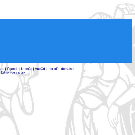
ase
|
légende
|
NumCd
|
VueCd
|
mot-clé
|
domaine
|
Edition de cartex