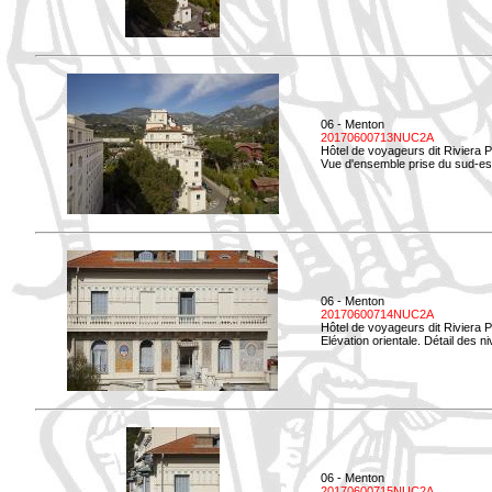
06 - Menton
20170600713NUC2A
Hôtel de voyageurs dit Riviera 
Vue d'ensemble prise du sud-est
06 - Menton
20170600714NUC2A
Hôtel de voyageurs dit Riviera 
Elévation orientale. Détail des n
06 - Menton
20170600715NUC2A