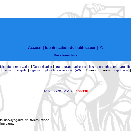
Accueil |
Identification de l'utilisateur
|
©
Base Inventaire
difice de conservation
|
Dénomination
|
titre courant
|
adresse
|
illustration
|
champs marq
|
lb
ge
:
notice
|
simplifié
|
vignettes
|
planches à imprimer (A3)
-
Format de sortie
:
imprimante
1-35
|
36-70
|
71-105
|
106-138
tel de voyageurs dit Riviera Palace
d'un canal.