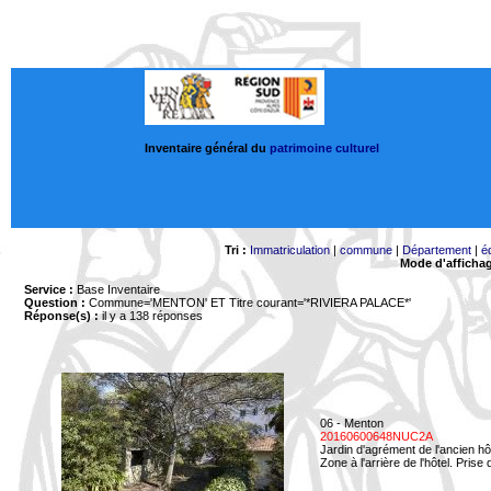
Inventaire général du
patrimoine culturel
Tri :
Immatriculation
|
commune
|
Département
|
é
Mode d'afficha
Service :
Base Inventaire
Question :
Commune='MENTON'
ET Titre courant='*RIVIERA PALACE*'
Réponse(s) :
il y a 138 réponses
06 - Menton
20160600648NUC2A
Jardin d'agrément de l'ancien hô
Zone à l'arrière de l'hôtel. Prise 