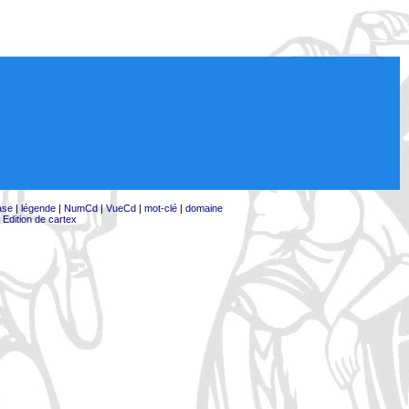
ase
|
légende
|
NumCd
|
VueCd
|
mot-clé
|
domaine
|
Edition de cartex