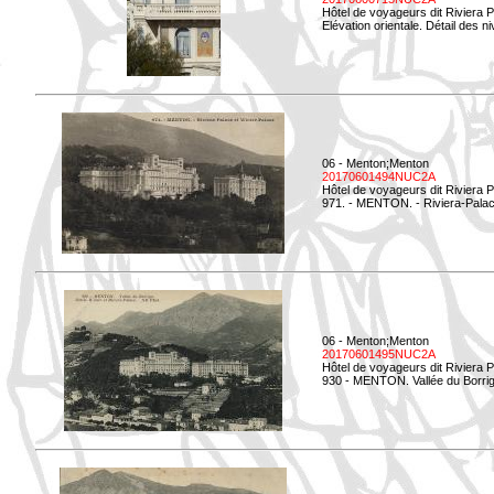
Hôtel de voyageurs dit Riviera 
Elévation orientale. Détail des n
06 - Menton;Menton
20170601494NUC2A
Hôtel de voyageurs dit Riviera 
971. - MENTON. - Riviera-Palac
06 - Menton;Menton
20170601495NUC2A
Hôtel de voyageurs dit Riviera 
930 - MENTON. Vallée du Borrig