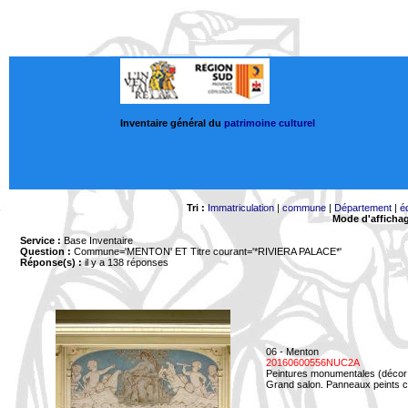
Inventaire général du
patrimoine culturel
Tri :
Immatriculation
|
commune
|
Département
|
é
Mode d'afficha
Service :
Base Inventaire
Question :
Commune='MENTON'
ET Titre courant='*RIVIERA PALACE*'
Réponse(s) :
il y a 138 réponses
06 - Menton
20160600556NUC2A
Peintures monumentales (décor i
Grand salon. Panneaux peints co