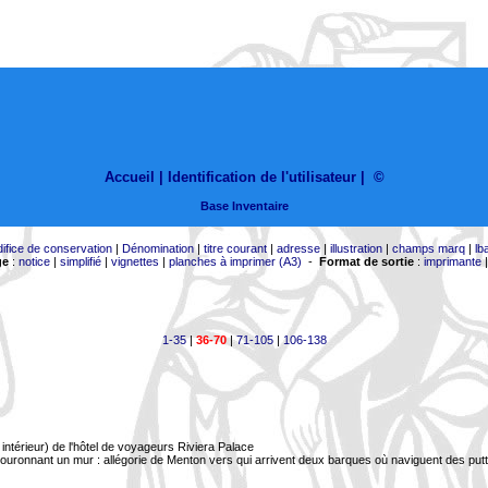
Accueil |
Identification de l'utilisateur
|
©
Base Inventaire
difice de conservation
|
Dénomination
|
titre courant
|
adresse
|
illustration
|
champs marq
|
lb
ge
:
notice
|
simplifié
|
vignettes
|
planches à imprimer (A3)
-
Format de sortie
:
imprimante
1-35
|
36-70
|
71-105
|
106-138
ntérieur) de l'hôtel de voyageurs Riviera Palace
uronnant un mur : allégorie de Menton vers qui arrivent deux barques où naviguent des putt