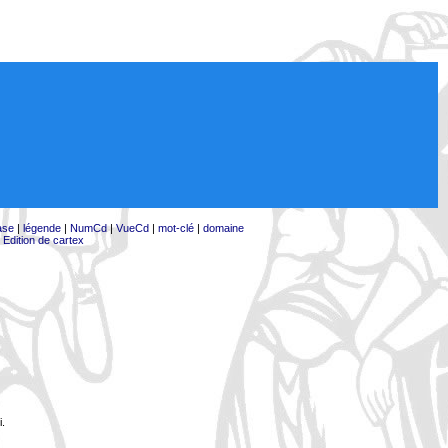
ase
|
légende
|
NumCd
|
VueCd
|
mot-clé
|
domaine
|
Edition de cartex
i.