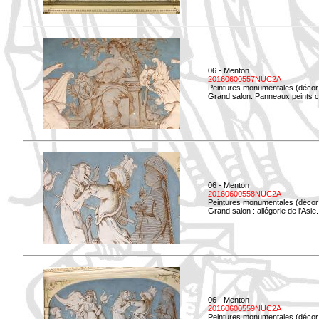
06 - Menton
20160600557NUC2A
Peintures monumentales (décor i
Grand salon. Panneaux peints co
06 - Menton
20160600558NUC2A
Peintures monumentales (décor i
Grand salon : allégorie de l'Asie.
06 - Menton
20160600559NUC2A
Peintures monumentales (décor i