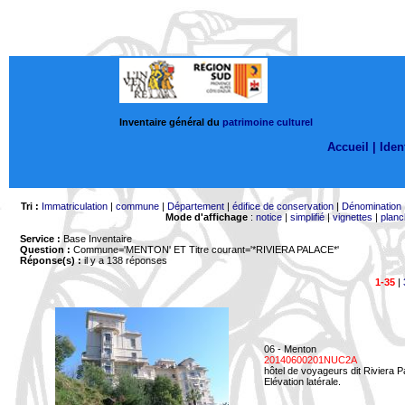
Inventaire général du
patrimoine culturel
Accueil |
Ident
Tri :
Immatriculation
|
commune
|
Département
|
édifice de conservation
|
Dénomination
Mode d'affichage
:
notice
|
simplifié
|
vignettes
|
planc
Service :
Base Inventaire
Question :
Commune='MENTON'
ET Titre courant='*RIVIERA PALACE*'
Réponse(s) :
il y a 138 réponses
1-35
|
06 - Menton
20140600201NUC2A
hôtel de voyageurs dit Riviera 
Elévation latérale.