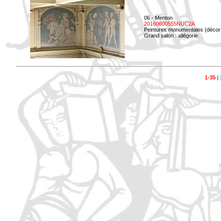
06 - Menton
20160600555NUC2A
Peintures monumentales (décor i
Grand salon : allégorie.
1-35
|