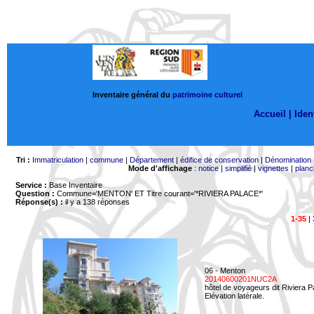
Inventaire général du
patrimoine culturel
Accueil |
Ident
Tri :
Immatriculation
|
commune
|
Département
|
édifice de conservation
|
Dénomination
Mode d'affichage
:
notice
|
simplifié
|
vignettes
|
planc
Service :
Base Inventaire
Question :
Commune='MENTON'
ET Titre courant='*RIVIERA PALACE*'
Réponse(s) :
il y a 138 réponses
1-35
|
06 - Menton
20140600201NUC2A
hôtel de voyageurs dit Riviera 
Elévation latérale.