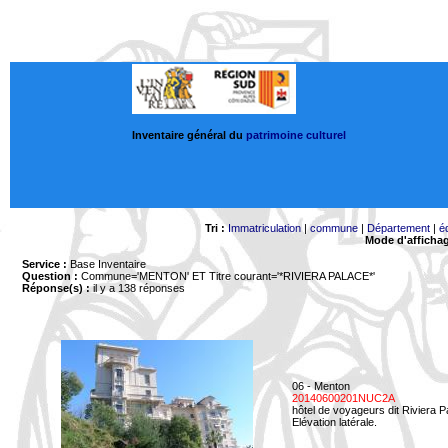
Inventaire général du
patrimoine culturel
Tri :
Immatriculation
|
commune
|
Département
|
é
Mode d'afficha
Service :
Base Inventaire
Question :
Commune='MENTON'
ET Titre courant='*RIVIERA PALACE*'
Réponse(s) :
il y a 138 réponses
06 - Menton
20140600201NUC2A
hôtel de voyageurs dit Riviera 
Elévation latérale.