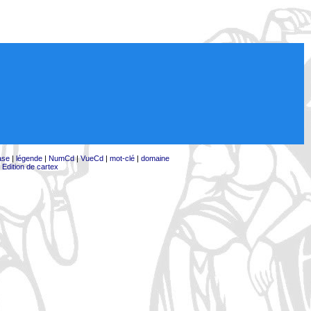
ase
|
légende
|
NumCd
|
VueCd
|
mot-clé
|
domaine
|
Edition de cartex