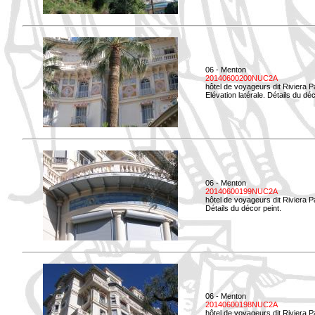
06 - Menton
20140600200NUC2A
hôtel de voyageurs dit Riviera 
Elévation latérale. Détails du déc
06 - Menton
20140600199NUC2A
hôtel de voyageurs dit Riviera 
Détails du décor peint.
06 - Menton
20140600198NUC2A
hôtel de voyageurs dit Riviera 