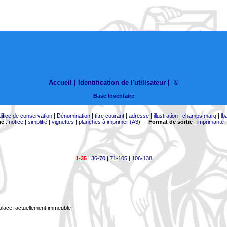
Accueil |
Identification de l'utilisateur
|
©
Base Inventaire
difice de conservation
|
Dénomination
|
titre courant
|
adresse
|
illustration
|
champs marq
|
lb
ge
:
notice
|
simplifié
|
vignettes
|
planches à imprimer (A3)
-
Format de sortie
:
imprimante
1-35
|
36-70
|
71-105
|
106-138
Palace, actuellement immeuble