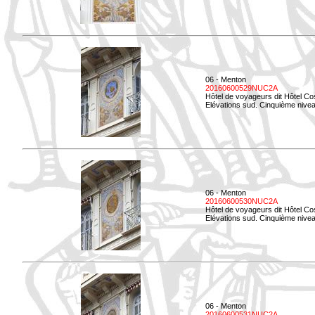
06 - Menton
20160600529NUC2A
Hôtel de voyageurs dit Hôtel Co
Elévations sud. Cinquième nivea
06 - Menton
20160600530NUC2A
Hôtel de voyageurs dit Hôtel Co
Elévations sud. Cinquième nive
06 - Menton
20160600531NUC2A