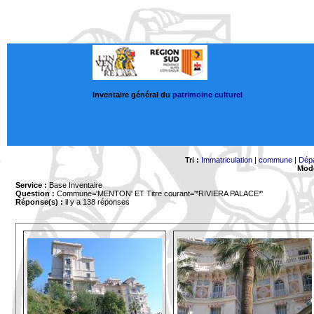
Inventaire général du
patrimoine culturel
Tri :
Immatriculation
|
commune
|
Dép
Mode
Service :
Base Inventaire
Question :
Commune='MENTON'
ET Titre courant='*RIVIERA PALACE*'
Réponse(s) :
il y a 138 réponses