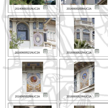
20140600201NUC2A
20140600200NUC2A
20160600521NUC2A
20160600522NUC2A
20160600528NUC2A
20160600529NUC2A