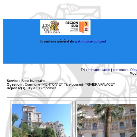
Inventaire général du
patrimoine culturel
Tri :
Immatriculation
|
commune
|
Dép
Mode
Service :
Base Inventaire
Question :
Commune='MENTON'
ET Titre courant='*RIVIERA PALACE*'
Réponse(s) :
il y a 138 réponses