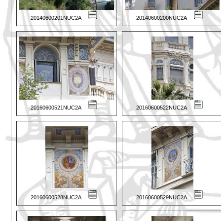
20140600201NUC2A
20140600200NUC2A
20160600521NUC2A
20160600522NUC2A
20160600528NUC2A
20160600529NUC2A