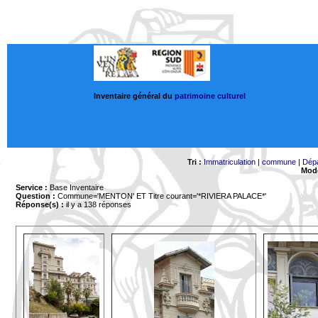
Inventaire général du
patrimoine culturel
Tri :
Immatriculation
|
commune
|
Dép
Mode
Service :
Base Inventaire
Question :
Commune='MENTON'
ET Titre courant='*RIVIERA PALACE*'
Réponse(s) :
il y a 138 réponses