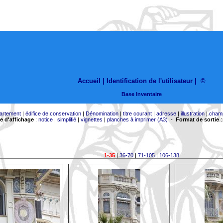
Accueil |
Identification de l'utilisateur
|
©
Base Inventaire
artement
|
édifice de conservation
|
Dénomination
|
titre courant
|
adresse
|
illustration
|
cham
 d'affichage
:
notice
|
simplifié
|
vignettes
|
planches à imprimer (A3)
-
Format de sortie
1-35
|
36-70
|
71-105
|
106-138