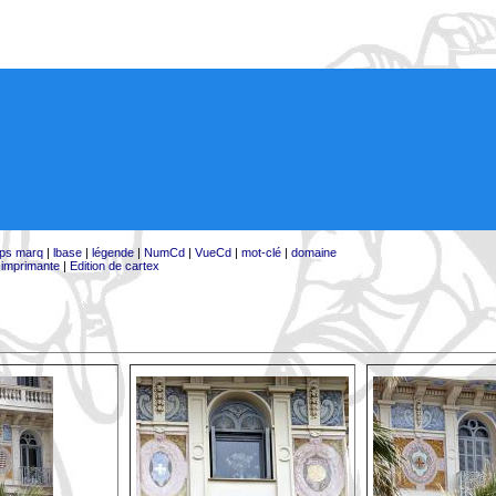
ps marq
|
lbase
|
légende
|
NumCd
|
VueCd
|
mot-clé
|
domaine
:
imprimante
|
Edition de cartex