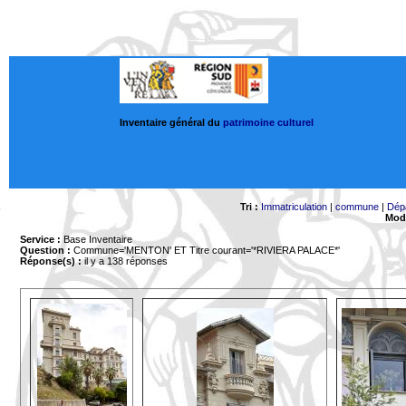
Inventaire général du
patrimoine culturel
Tri :
Immatriculation
|
commune
|
Dép
Mode
Service :
Base Inventaire
Question :
Commune='MENTON'
ET Titre courant='*RIVIERA PALACE*'
Réponse(s) :
il y a 138 réponses