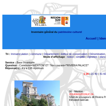
Inventaire général du
patrimoine culturel
Accueil |
Ident
Tri :
Immatriculation
|
commune
|
Département
|
édifice de conservation
|
Dénomination
Mode d'affichage
:
notice
|
simplifié
|
vignettes
|
planc
Service :
Base Inventaire
Question :
Commune='MENTON'
ET Titre courant='*RIVIERA PALACE*'
Réponse(s) :
il y a 138 réponses
1-20
|
21-40
|
41-6
06 - Menton
20140600201NUC2A
hôtel de voyageurs dit Riviera 
Elévation latérale.