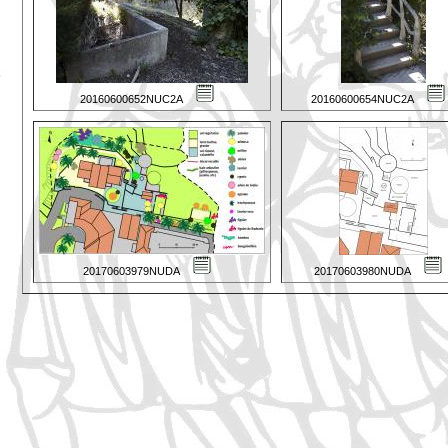
20160600652NUC2A
20160600654NUC2A
20170603979NUDA
20170603980NUDA