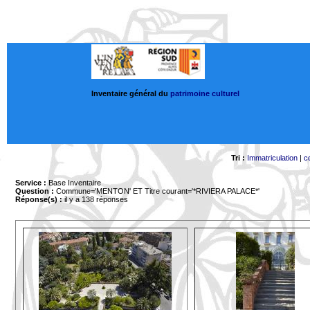
Inventaire général du
patrimoine culturel
Tri :
Immatriculation
|
c
Service :
Base Inventaire
Question :
Commune='MENTON'
ET Titre courant='*RIVIERA PALACE*'
Réponse(s) :
il y a 138 réponses