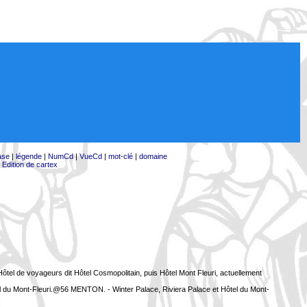
ase
|
légende
|
NumCd
|
VueCd
|
mot-clé
|
domaine
|
Edition de cartex
tel de voyageurs dit Hôtel Cosmopolitain, puis Hôtel Mont Fleuri, actuellement
l du Mont-Fleuri.@56 MENTON. - Winter Palace, Riviera Palace et Hôtel du Mont-