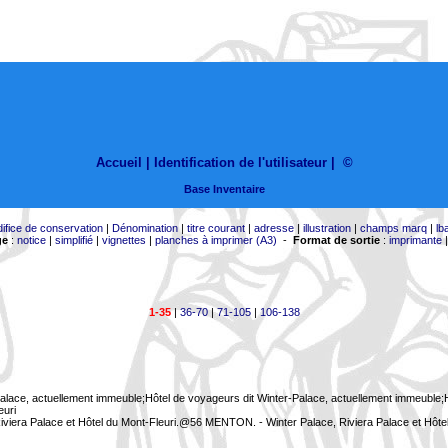
Accueil |
Identification de l'utilisateur
|
©
Base Inventaire
difice de conservation
|
Dénomination
|
titre courant
|
adresse
|
illustration
|
champs marq
|
lb
ge
:
notice
|
simplifié
|
vignettes
|
planches à imprimer (A3)
-
Format de sortie
:
imprimante
1-35
|
36-70
|
71-105
|
106-138
Palace, actuellement immeuble;Hôtel de voyageurs dit Winter-Palace, actuellement immeuble;Hô
euri
viera Palace et Hôtel du Mont-Fleuri.@56 MENTON. - Winter Palace, Riviera Palace et Hôte