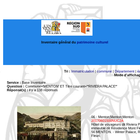
Inventaire général du
patrimoine culturel
Tri :
Immatriculation
|
commune
|
Département
|
é
Mode d'afficha
Service :
Base Inventaire
Question :
Commune='MENTON'
ET Titre courant='*RIVIERA PALACE*'
Réponse(s) :
il y a 138 réponses
06 - Menton;Menton;Menton
20170601500NUC2A
Hôtel de voyageurs dit Riviera 
immeuble dit Résidence Mont Fl
56 MENTON. - Winter Palace, Ri
Fleuri.