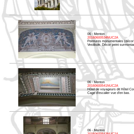
06 - Menton
20160600534NUC2A
Peintures monumentales (décor i
Vestibule. Décor peint surmontan
06 - Menton
20160600541NUC2A
Hôtel de voyageurs dit Hôtel Co
Cage d'escalier vue d'en bas.
06 - Menton
20160600543NUC2A