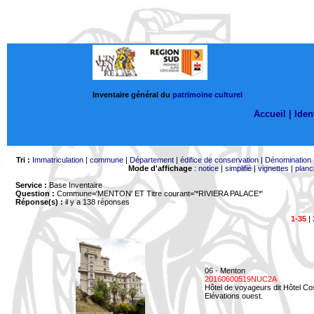
Inventaire général du
patrimoine culturel
Accueil |
Ident
Tri :
Immatriculation
|
commune
|
Département
|
édifice de conservation
|
Dénomination
Mode d'affichage
:
notice
|
simplifié
|
vignettes
|
planc
Service :
Base Inventaire
Question :
Commune='MENTON'
ET Titre courant='*RIVIERA PALACE*'
Réponse(s) :
il y a 138 réponses
1-35
|
06 - Menton
20160600519NUC2A
Hôtel de voyageurs dit Hôtel Co
Elévations ouest.