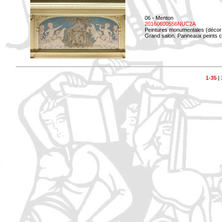
06 - Menton
20160600556NUC2A
Peintures monumentales (décor i
Grand salon. Panneaux peints co
1-35
|