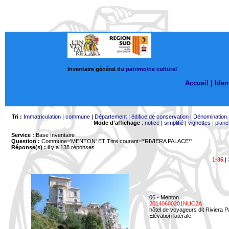
Inventaire général du
patrimoine culturel
Accueil |
Ident
Tri :
Immatriculation
|
commune
|
Département
|
édifice de conservation
|
Dénomination
Mode d'affichage
:
notice
|
simplifié
|
vignettes
|
planc
Service :
Base Inventaire
Question :
Commune='MENTON'
ET Titre courant='*RIVIERA PALACE*'
Réponse(s) :
il y a 138 réponses
1-35
|
06 - Menton
20140600201NUC2A
hôtel de voyageurs dit Riviera 
Elévation latérale.