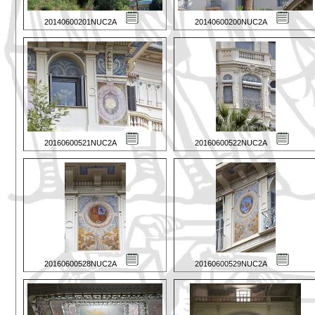
20140600201NUC2A
20140600200NUC2A
20160600521NUC2A
20160600522NUC2A
20160600528NUC2A
20160600529NUC2A