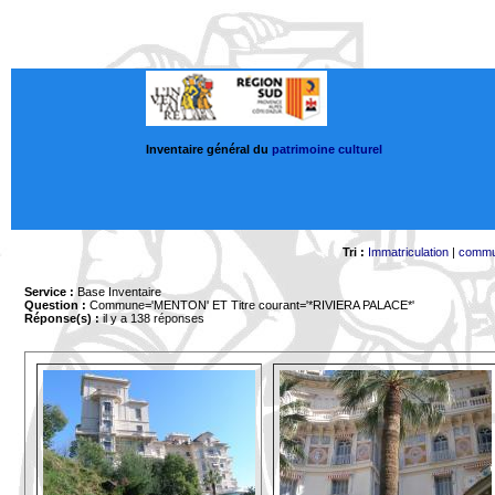
Inventaire général du
patrimoine culturel
Tri :
Immatriculation
|
comm
Service :
Base Inventaire
Question :
Commune='MENTON'
ET Titre courant='*RIVIERA PALACE*'
Réponse(s) :
il y a 138 réponses