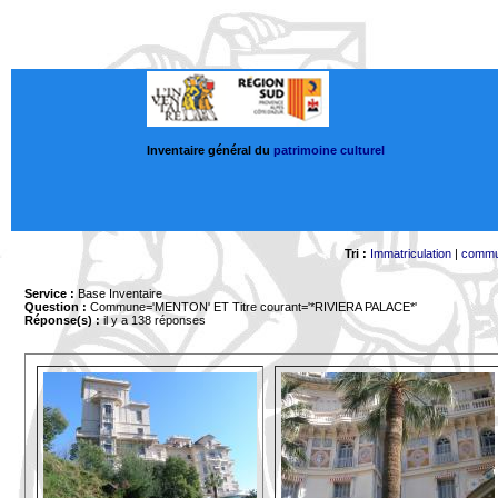
Inventaire général du
patrimoine culturel
Tri :
Immatriculation
|
comm
Service :
Base Inventaire
Question :
Commune='MENTON'
ET Titre courant='*RIVIERA PALACE*'
Réponse(s) :
il y a 138 réponses