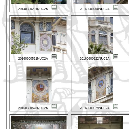
20140600201NUC2A
20140600200NUC2A
20160600521NUC2A
20160600522NUC2A
20160600528NUC2A
20160600529NUC2A