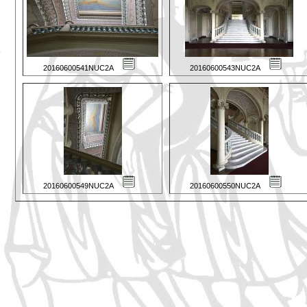
20160600541NUC2A
20160600543NUC2A
20160600549NUC2A
20160600550NUC2A