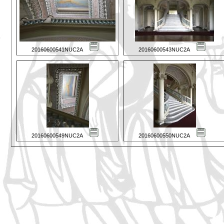
20160600541NUC2A
20160600543NUC2A
20160600549NUC2A
20160600550NUC2A