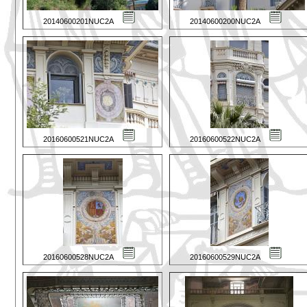
20140600201NUC2A
20140600200NUC2A
20160600521NUC2A
20160600522NUC2A
20160600528NUC2A
20160600529NUC2A