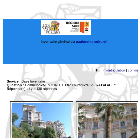
Inventaire général du
patrimoine culturel
Tri :
Immatriculation
|
comm
Service :
Base Inventaire
Question :
Commune='MENTON'
ET Titre courant='*RIVIERA PALACE*'
Réponse(s) :
il y a 138 réponses