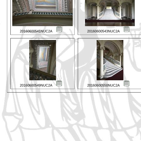
20160600541NUC2A
20160600543NUC2A
20160600549NUC2A
20160600550NUC2A