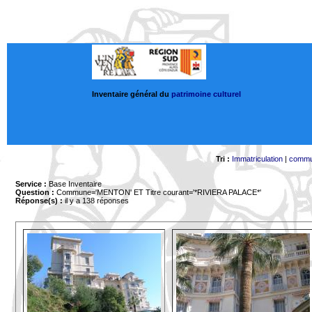
Inventaire général du
patrimoine culturel
Tri :
Immatriculation
|
comm
Service :
Base Inventaire
Question :
Commune='MENTON'
ET Titre courant='*RIVIERA PALACE*'
Réponse(s) :
il y a 138 réponses