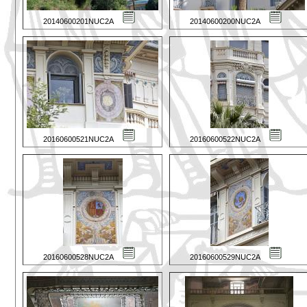
20140600201NUC2A
20140600200NUC2A
20160600521NUC2A
20160600522NUC2A
20160600528NUC2A
20160600529NUC2A