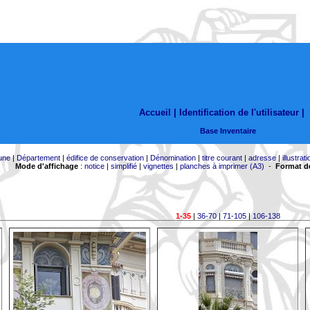
Accueil |
Identification de l'utilisateur
|
Base Inventaire
une
|
Département
|
édifice de conservation
|
Dénomination
|
titre courant
|
adresse
|
illustrati
Mode d'affichage
:
notice
|
simplifié
|
vignettes
|
planches à imprimer (A3)
-
Format de
1-35
|
36-70
|
71-105
|
106-138