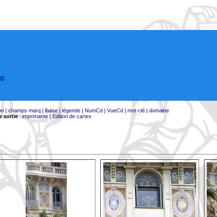
©
on
|
champs marq
|
lbase
|
légende
|
NumCd
|
VueCd
|
mot-clé
|
domaine
 sortie
:
imprimante
|
Edition de cartex