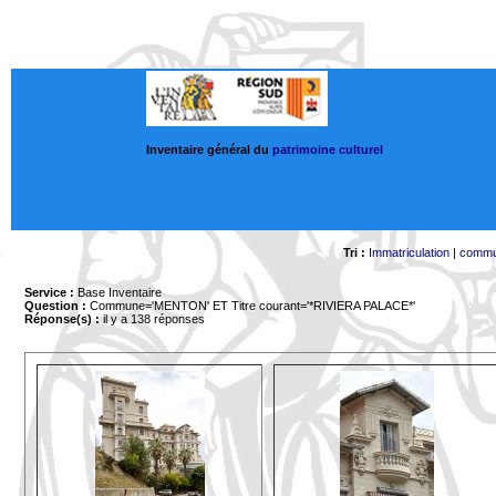
Inventaire général du
patrimoine culturel
Tri :
Immatriculation
|
comm
Service :
Base Inventaire
Question :
Commune='MENTON'
ET Titre courant='*RIVIERA PALACE*'
Réponse(s) :
il y a 138 réponses