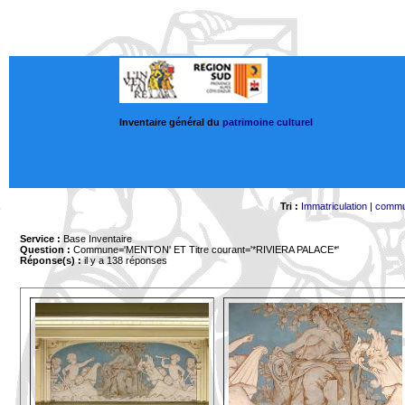
Inventaire général du
patrimoine culturel
Tri :
Immatriculation
|
comm
Service :
Base Inventaire
Question :
Commune='MENTON'
ET Titre courant='*RIVIERA PALACE*'
Réponse(s) :
il y a 138 réponses