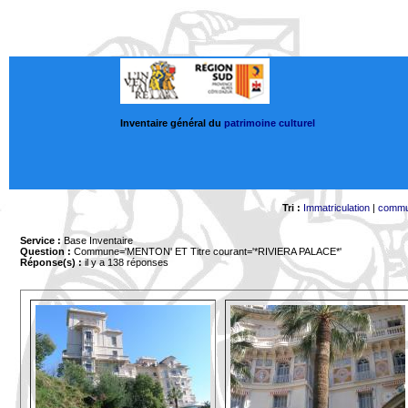
Inventaire général du
patrimoine culturel
Tri :
Immatriculation
|
comm
Service :
Base Inventaire
Question :
Commune='MENTON'
ET Titre courant='*RIVIERA PALACE*'
Réponse(s) :
il y a 138 réponses