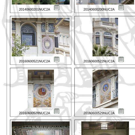
20140600201NUC2A
20140600200NUC2A
20160600521NUC2A
20160600522NUC2A
20160600528NUC2A
20160600529NUC2A