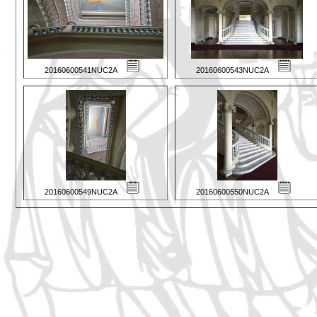
20160600541NUC2A
20160600543NUC2A
20160600549NUC2A
20160600550NUC2A