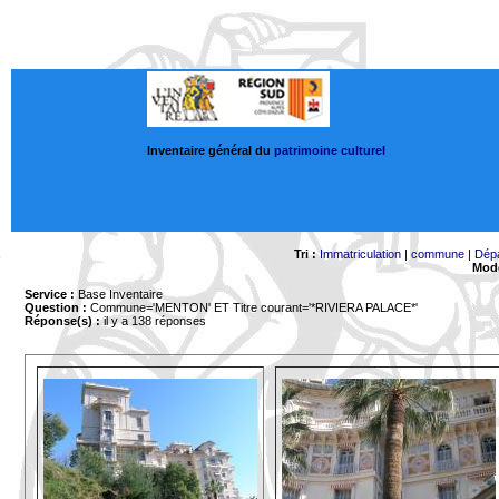
Inventaire général du
patrimoine culturel
Tri :
Immatriculation
|
commune
|
Dép
Mode
Service :
Base Inventaire
Question :
Commune='MENTON'
ET Titre courant='*RIVIERA PALACE*'
Réponse(s) :
il y a 138 réponses