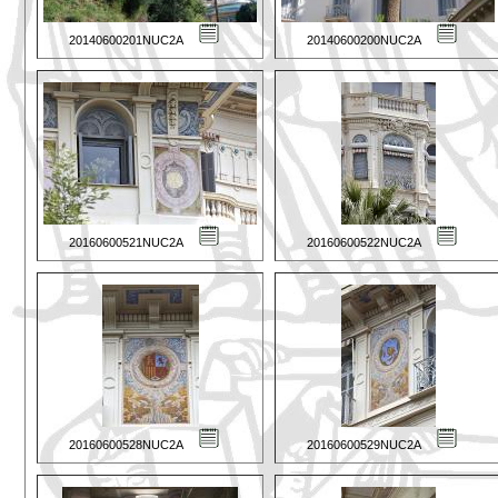
20140600201NUC2A
20140600200NUC2A
20160600521NUC2A
20160600522NUC2A
20160600528NUC2A
20160600529NUC2A